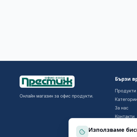
Бързи в
Продукти
Онлайн магазин за офис продукти.
Категори
За нас
Контакти
Използваме бис