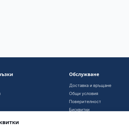
ръзки
Обслужване
Доставка и връщане
и
Общи условия
Поверителност
Бисквитки
Информация за фирмата
квитки