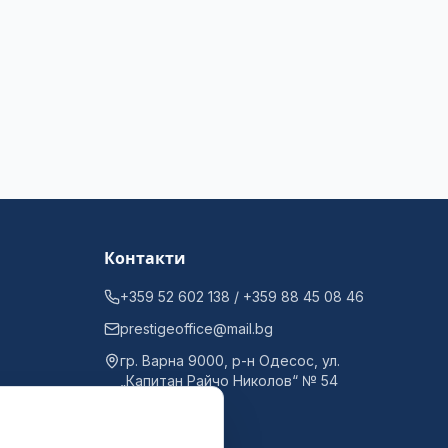
Контакти
+359 52 602 138 / +359 88 45 08 46
prestigeoffice@mail.bg
гр. Варна 9000, р-н Одесос, ул.
„Капитан Райчо Николов“ № 54