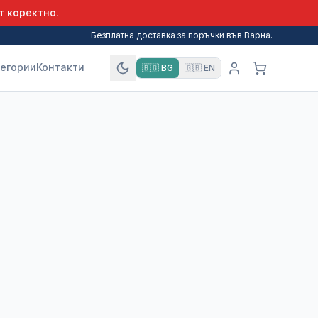
т коректно.
Безплатна доставка за поръчки във Варна.
егории
Контакти
🇧🇬
BG
🇬🇧
EN