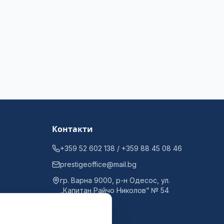
Контакти
+359 52 602 138 / +359 88 45 08 46
prestigeoffice@mail.bg
гр. Варна 9000, р-н Одесос, ул.
„Капитан Райчо Николов“ № 54