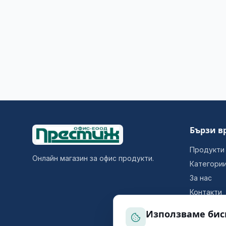
Бързи в
Продукти
Онлайн магазин за офис продукти.
Категори
За нас
Контакти
Използваме бис