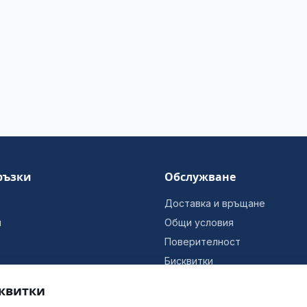
ръзки
Обслужване
Доставка и връщане
и
Общи условия
Поверителност
Бисквитки
Информация за фирмата
квитки