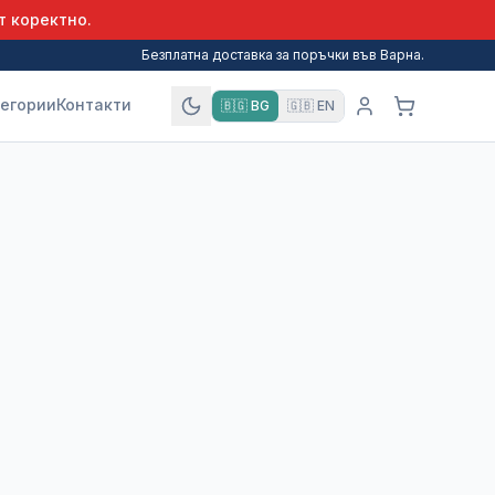
т коректно.
Безплатна доставка за поръчки във Варна.
егории
Контакти
🇧🇬
BG
🇬🇧
EN