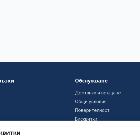
ръзки
Обслужване
Доставка и връщане
и
Общи условия
Поверителност
Бисквитки
Информация за фирмата
квитки