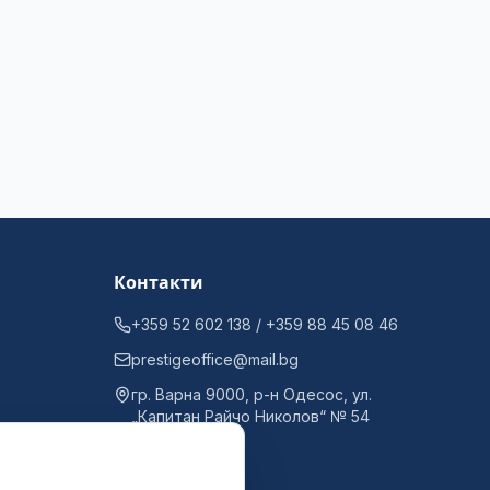
Контакти
+359 52 602 138 / +359 88 45 08 46
prestigeoffice@mail.bg
гр. Варна 9000, р-н Одесос, ул.
„Капитан Райчо Николов“ № 54