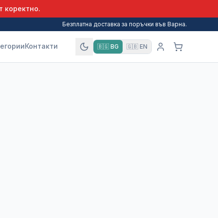
т коректно.
Безплатна доставка за поръчки във Варна.
егории
Контакти
🇧🇬
BG
🇬🇧
EN