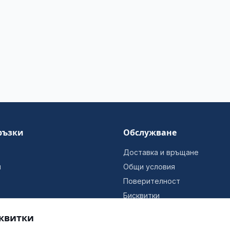
ръзки
Обслужване
Доставка и връщане
и
Общи условия
Поверителност
Бисквитки
Информация за фирмата
квитки