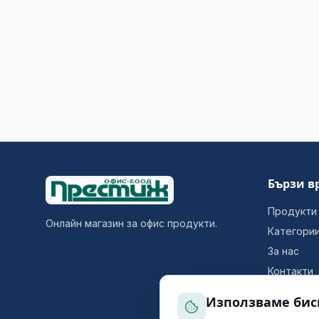
Бързи в
Продукти
Онлайн магазин за офис продукти.
Категори
За нас
Контакти
Използваме бис