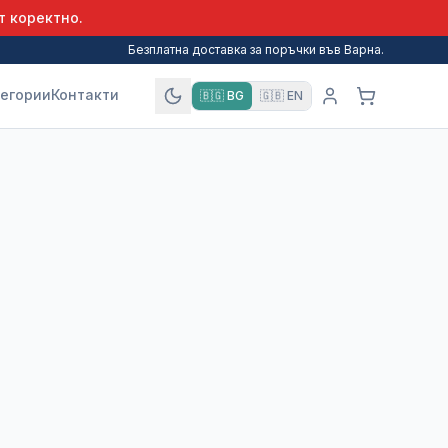
т коректно.
Безплатна доставка за поръчки във Варна.
егории
Контакти
🇧🇬
BG
🇬🇧
EN