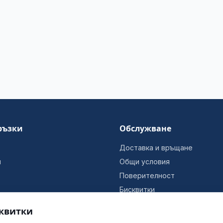
ръзки
Обслужване
Доставка и връщане
и
Общи условия
Поверителност
Бисквитки
Информация за фирмата
квитки