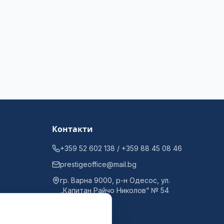
Контакти
+359 52 602 138 / +359 88 45 08 46
prestigeoffice@mail.bg
гр. Варна 9000, р-н Одесос, ул.
„Капитан Райчо Николов“ № 54