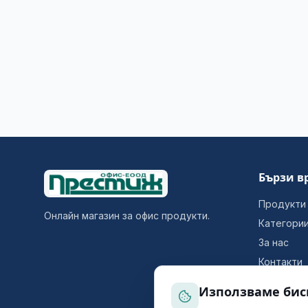
Бързи в
Продукти
Онлайн магазин за офис продукти.
Категори
За нас
Контакти
Използваме бис