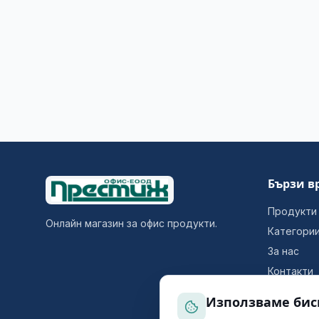
Бързи в
Продукти
Онлайн магазин за офис продукти.
Категори
За нас
Контакти
Използваме бис