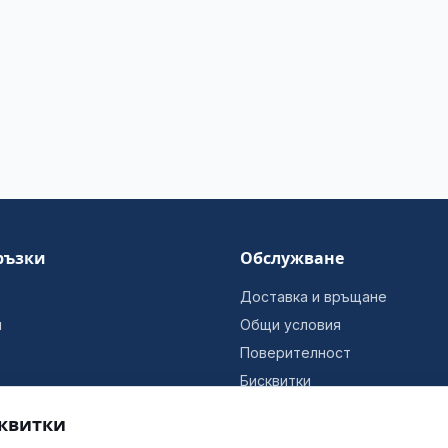
ръзки
Обслужване
Доставка и връщане
и
Общи условия
Поверителност
Бисквитки
Информация за фирмата
квитки