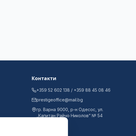
Контакти
+359 52 602 138 / +359 88 45 08 46
prestigeoffice@mail.bg
гр. Варна 9000, р-н Одесос, ул.
„Капитан Райчо Николов“ № 54