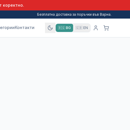
т коректно.
Безплатна доставка за поръчки във Варна.
егории
Контакти
🇧🇬
BG
🇬🇧
EN