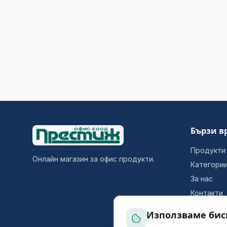
Бързи в
Продукти
Онлайн магазин за офис продукти.
Категори
За нас
Контакти
Използваме бис