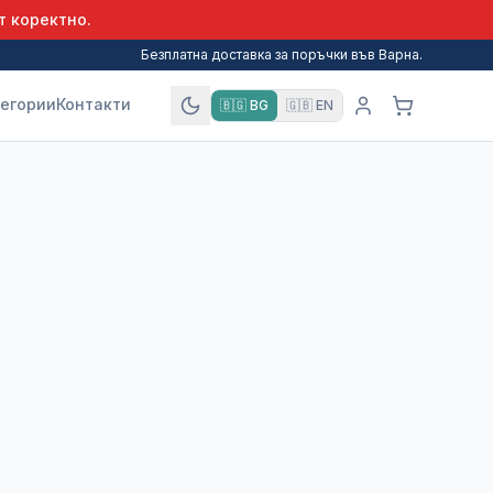
т коректно.
Безплатна доставка за поръчки във Варна.
егории
Контакти
🇧🇬
BG
🇬🇧
EN