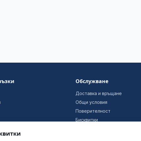
ръзки
Обслужване
Доставка и връщане
и
Общи условия
Поверителност
Бисквитки
Информация за фирмата
квитки