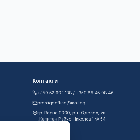
Контакти
+359 52 602 138 / +359 88 45 08 46
prestigeoffice@mail.bg
гр. Варна 9000, р-н Одесос, ул.
„Капитан Райчо Николов“ № 54