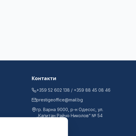
Контакти
+359 52 602 138 / +359 88 45 08 46
prestigeoffice@mail.bg
гр. Варна 9000, р-н Одесос, ул.
„Капитан Райчо Николов“ № 54