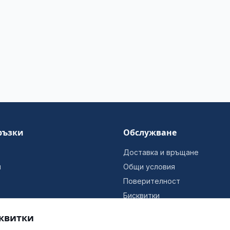
ръзки
Обслужване
Доставка и връщане
и
Общи условия
Поверителност
Бисквитки
Информация за фирмата
квитки