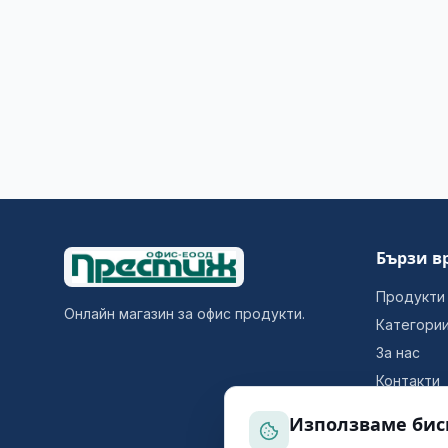
Бързи в
Продукти
Онлайн магазин за офис продукти.
Категори
За нас
Контакти
Използваме бис