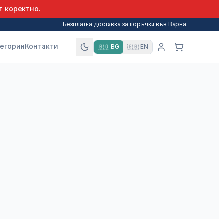
т коректно.
Безплатна доставка за поръчки във Варна.
егории
Контакти
🇧🇬
BG
🇬🇧
EN