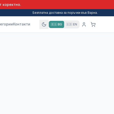
т коректно.
Безплатна доставка за поръчки във Варна.
егории
Контакти
🇧🇬
BG
🇬🇧
EN