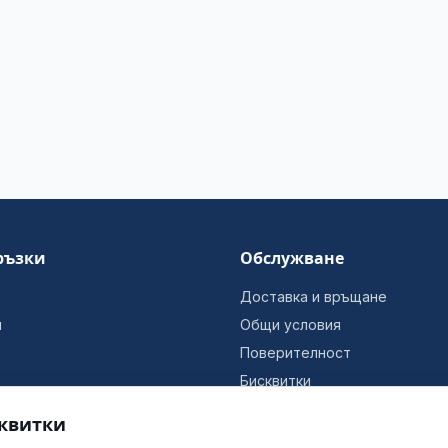
ръзки
Обслужване
Доставка и връщане
и
Общи условия
Поверителност
Бисквитки
Информация за фирмата
квитки