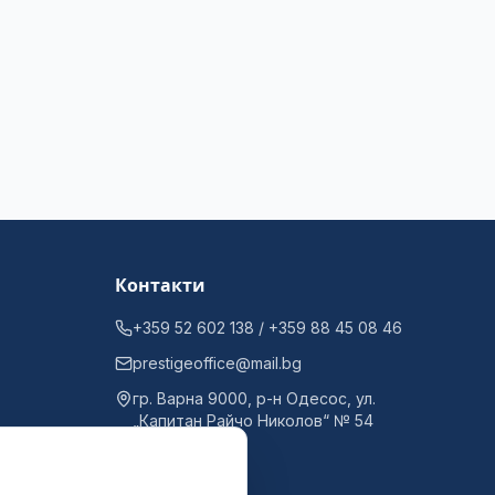
Контакти
+359 52 602 138 / +359 88 45 08 46
prestigeoffice@mail.bg
гр. Варна 9000, р-н Одесос, ул.
„Капитан Райчо Николов“ № 54