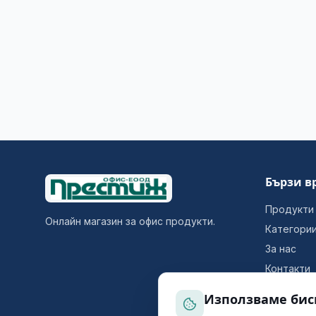
Бързи в
Продукти
Онлайн магазин за офис продукти.
Категори
За нас
Контакти
Използваме бис