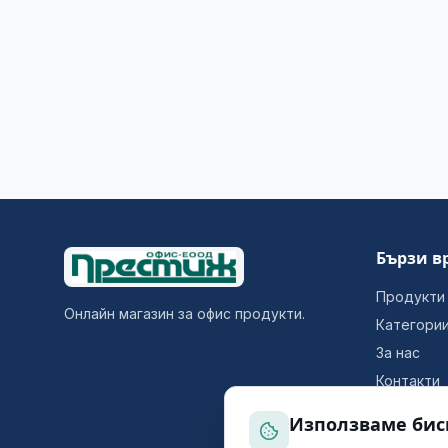
Бързи в
Продукти
Онлайн магазин за офис продукти.
Категори
За нас
Контакти
Използваме бис