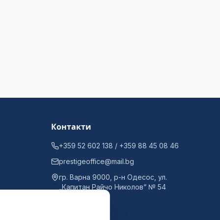
Контакти
+359 52 602 138 / +359 88 45 08 46
prestigeoffice@mail.bg
гр. Варна 9000, р-н Одесос, ул.
„Капитан Райчо Николов“ № 54