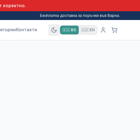
т коректно.
Безплатна доставка за поръчки във Варна.
егории
Контакти
🇧🇬
BG
🇬🇧
EN