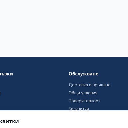
ръзки
Обслужване
Доставка и връщане
и
Общи условия
Поверителност
Бисквитки
Информация за фирмата
квитки